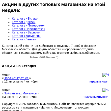
Акции в других топовых магазинах на этой
неделе:
Каталог в «Билла»
Каталог «Дикси»
Каталог в «Пятерочке»
Каталог «Перекрестка»
Каталог в «Верном»
Каталог «Карусели»
Каталог «Ленты»
Каталог акций «Магнита» действует следующие 7 дней в Москве и
Московской области. Для других областей и городов необходимо
обратиться к официальному сайту, где в списке выбрать свой регион.
Рейтинг - 5.00 (Голосов: 1)
АКЦИИ на Сегодня
Акция
«
Пора Отыграться
»
с 12 августа по 4 октября
играть в игру
Акция
«
Поймай всех Миньонов
»
с 3 июня по 29 сентября
получить игрушку
Copyright © 2026 Каталоги в «Магните». Сайт не является официальным
ресурсом сети магазинов «Магнит». Информация только для
ознакомления.