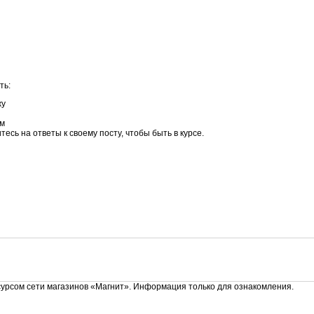
ть:
жу
ом
есь на ответы к своему посту, чтобы быть в курсе.
сурсом сети магазинов «Магнит». Информация только для ознакомления.