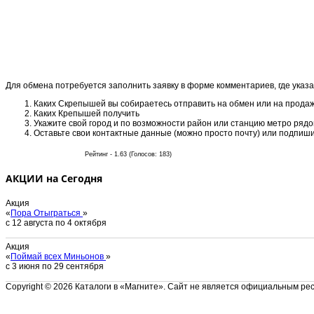
Для обмена потребуется заполнить заявку в форме комментариев, где указа
Каких Скрепышей вы собираетесь отправить на обмен или на прода
Каких Крепышей получить
Укажите свой город и по возможности район или станцию метро ряд
Оставьте свои контактные данные (можно просто почту) или подпишит
Рейтинг - 1.63 (Голосов: 183)
АКЦИИ на Сегодня
Акция
«
Пора Отыграться
»
с 12 августа по 4 октября
Акция
«
Поймай всех Миньонов
»
с 3 июня по 29 сентября
Copyright © 2026 Каталоги в «Магните». Сайт не является официальным ре